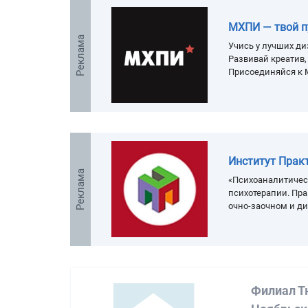
МХПИ — твой п
Реклама
Учись у лучших ди
Развивай креатив
Присоединяйся к 
Институт Прак
Реклама
«Психоаналитичес
психотерапии. Пра
очно-заочном и д
Филиал Т