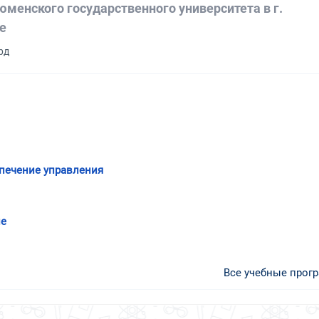
юменского государственного университета в г.
е
рд
печение управления
ие
Все учебные прог