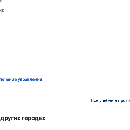
е
ьск
печение управления
Все учебные прог
других городах