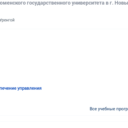
юменского государственного университета в г. Нов
 Уренгой
печение управления
Все учебные прог